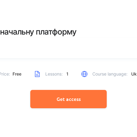
а начальну платформу
Price:
Free
Lessons:
1
Course language:
Ukr
Get access